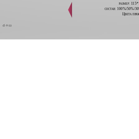
размер: 115
состав:
100%/50%/30%
Цвета пря