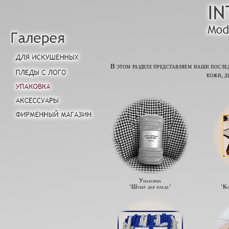
В этом разделе представляем наши после
кожи, д
Упаковка
‘Шубер для пледа’
‘Ко