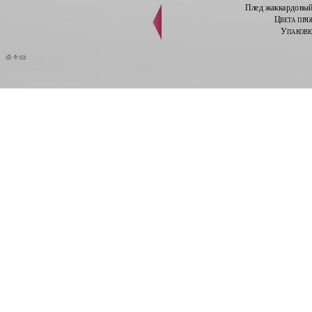
Плед жаккардовый 
Цвета пря
Упаковка