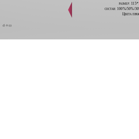
размер: 115
состав:
100%/50%/30%
Цвета пря